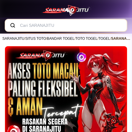
SARANAJITU
/
SITUS TOTO
/
BANDAR TOGEL
/
TOTO TOGEL
/
TOGEL
/
SARANAJITU : Platform Fleksibel Dengan Akses Mobilitas Ke Toto Macau Paling Baik & Aman