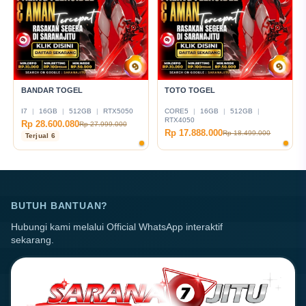
BANDAR TOGEL
TOTO TOGEL
I7
|
16GB
|
512GB
|
RTX5050
CORE5
|
16GB
|
512GB
|
RTX4050
Rp 28.600.080
Rp 27.999.000
Rp 17.888.000
Rp 18.499.000
Terjual 6
BUTUH BANTUAN?
Hubungi kami melalui Official WhatsApp interaktif
sekarang.