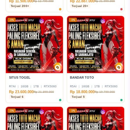
Rp 11.500.000
Rp 22.887.000
Rp 12.799.000
Rp 21.999.000
Terjual 200+
Terjual 20+
-1%
-1%
SITUS TOGEL
BANDAR TOTO
R7AI
|
16GB
|
1TB
|
RTX5060
R5AI
|
16GB
|
1TB
|
RTX5060
Rp 23.600.000
Rp 18.800.000
Rp 21.399.000
Rp 19.799.000
Terjual 6
Terjual 5
-1%
-1%